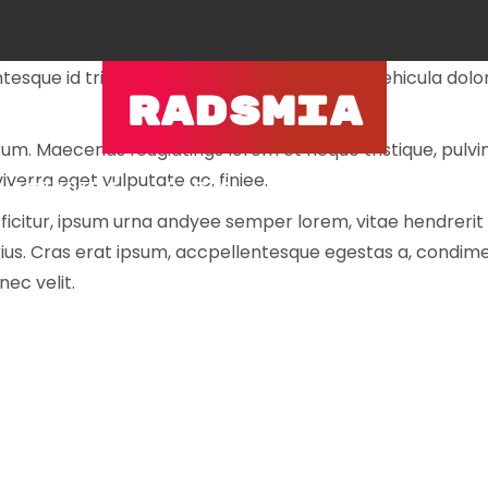
onsecte
entesque id tristique quam. Aliquam pharetra vehicula dolo
RADSMIA
rum. Maecenas feugiatings lorem et neque tristique, pulvina
iverra eget vulputate ac, finiee.
ACTIVITIES
PAGES
BLOG
CONTACT
ficitur, ipsum urna andyee semper lorem, vitae hendrerit
ius. Cras erat ipsum, accpellentesque egestas a, condimen
nec velit.