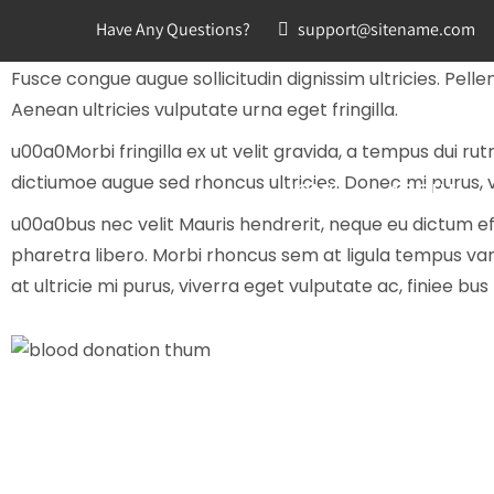
Lorem ipsum dolor sit amet c
Have Any Questions?
support@sitename.com
Fusce congue augue sollicitudin dignissim ultricies. Pell
Aenean ultricies vulputate urna eget fringilla.
u00a0Morbi fringilla ex ut velit gravida, a tempus dui rut
dictiumoe augue sed rhoncus ultricies. Donec mi purus, v
HOME
ABOUT
u00a0bus nec velit Mauris hendrerit, neque eu dictum ef
pharetra libero. Morbi rhoncus sem at ligula tempus var
at ultricie mi purus, viverra eget vulputate ac, finiee bus 