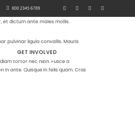
800 2345 6789
r, et dictum ante males mollis.
r pulvinar ligula convallis. Mauris
GET INVOLVED
 diam tortor nec nibh. Fusce a
 in ante. Quisque in felis quam. Cras